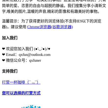
简单的爱、恣意的自由与超脱的静谧。我们搜集分享小清新文
字,唯美的图片,温暖的声音,精彩的影像和有趣美好的事物。
温馨提示：为了获得更好的浏览体验(不支持IE9以下的浏览
器)，建议使用
Chrome浏览器(谷歌浏览器)
加入我们
❤ 欢迎您加入我们
(●'◡'●)ﾉ♥
❤ Email：qxfun@outlook.com
❤ 微信公众号：qxfuner
支持我们
打赏一杯咖啡
（¯﹃¯）
您可以选择的打赏方式