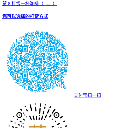
赞
8
打赏一杯咖啡
（¯﹃¯）
您可以选择的打赏方式
支付宝扫一扫