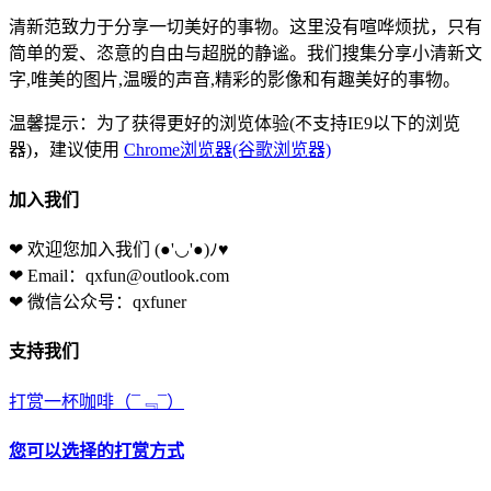
清新范致力于分享一切美好的事物。这里没有喧哗烦扰，只有
简单的爱、恣意的自由与超脱的静谧。我们搜集分享小清新文
字,唯美的图片,温暖的声音,精彩的影像和有趣美好的事物。
温馨提示：为了获得更好的浏览体验(不支持IE9以下的浏览
器)，建议使用
Chrome浏览器(谷歌浏览器)
加入我们
❤ 欢迎您加入我们
(●'◡'●)ﾉ♥
❤ Email：qxfun@outlook.com
❤ 微信公众号：qxfuner
支持我们
打赏一杯咖啡
（¯﹃¯）
您可以选择的打赏方式