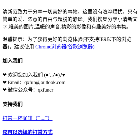
清新范致力于分享一切美好的事物。这里没有喧哗烦扰，只有
简单的爱、恣意的自由与超脱的静谧。我们搜集分享小清新文
字,唯美的图片,温暖的声音,精彩的影像和有趣美好的事物。
温馨提示：为了获得更好的浏览体验(不支持IE9以下的浏览
器)，建议使用
Chrome浏览器(谷歌浏览器)
加入我们
❤ 欢迎您加入我们
(●'◡'●)ﾉ♥
❤ Email：qxfun@outlook.com
❤ 微信公众号：qxfuner
支持我们
打赏一杯咖啡
（¯﹃¯）
您可以选择的打赏方式