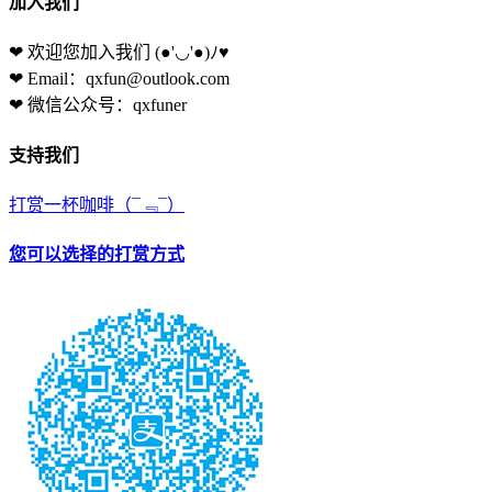
加入我们
❤ 欢迎您加入我们
(●'◡'●)ﾉ♥
❤ Email：qxfun@outlook.com
❤ 微信公众号：qxfuner
支持我们
打赏一杯咖啡
（¯﹃¯）
您可以选择的打赏方式