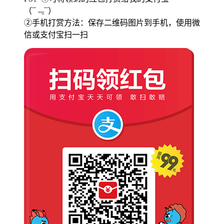
（¯﹃¯）
②手机打赏方法：保存二维码图片到手机，使用微
信或支付宝扫一扫