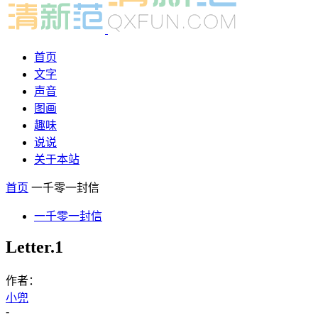
首页
文字
声音
图画
趣味
说说
关于本站
首页
一千零一封信
一千零一封信
Letter.1
作者：
小兜
-