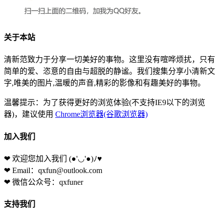
关于本站
清新范致力于分享一切美好的事物。这里没有喧哗烦扰，只有
简单的爱、恣意的自由与超脱的静谧。我们搜集分享小清新文
字,唯美的图片,温暖的声音,精彩的影像和有趣美好的事物。
温馨提示：为了获得更好的浏览体验(不支持IE9以下的浏览
器)，建议使用
Chrome浏览器(谷歌浏览器)
加入我们
❤ 欢迎您加入我们
(●'◡'●)ﾉ♥
❤ Email：qxfun@outlook.com
❤ 微信公众号：qxfuner
支持我们