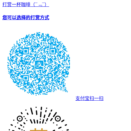
打赏一杯咖啡
（¯﹃¯）
您可以选择的打赏方式
支付宝扫一扫