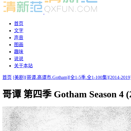
首页
文字
声音
图画
趣味
说说
关于本站
首页
[美剧][哥谭.高谭市.Gotham][全1-5季.全1-100集][2014
哥谭 第四季 Gotham Season 4 (2