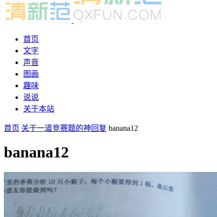
首页
文字
声音
图画
趣味
说说
关于本站
首页
关于一道竞赛题的神回复
banana12
banana12