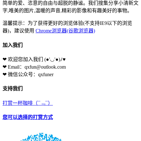
简单的爱、恣意的自由与超脱的静谧。我们搜集分享小清新文
字,唯美的图片,温暖的声音,精彩的影像和有趣美好的事物。
温馨提示：为了获得更好的浏览体验(不支持IE9以下的浏览
器)，建议使用
Chrome浏览器(谷歌浏览器)
加入我们
❤ 欢迎您加入我们
(●'◡'●)ﾉ♥
❤ Email：qxfun@outlook.com
❤ 微信公众号：qxfuner
支持我们
打赏一杯咖啡
（¯﹃¯）
您可以选择的打赏方式