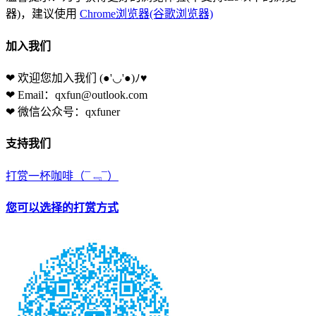
器)，建议使用
Chrome浏览器(谷歌浏览器)
加入我们
❤ 欢迎您加入我们
(●'◡'●)ﾉ♥
❤ Email：qxfun@outlook.com
❤ 微信公众号：qxfuner
支持我们
打赏一杯咖啡
（¯﹃¯）
您可以选择的打赏方式