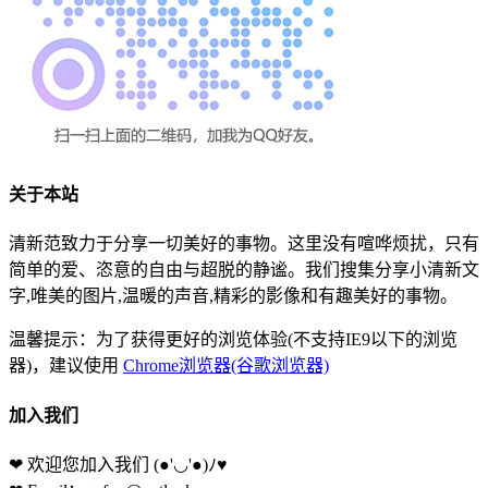
关于本站
清新范致力于分享一切美好的事物。这里没有喧哗烦扰，只有
简单的爱、恣意的自由与超脱的静谧。我们搜集分享小清新文
字,唯美的图片,温暖的声音,精彩的影像和有趣美好的事物。
温馨提示：为了获得更好的浏览体验(不支持IE9以下的浏览
器)，建议使用
Chrome浏览器(谷歌浏览器)
加入我们
❤ 欢迎您加入我们
(●'◡'●)ﾉ♥