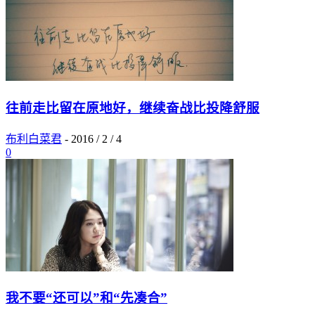
往前走比留在原地好，继续奋战比投降舒服
布利白菜君
-
2016 / 2 / 4
0
我不要“还可以”和“先凑合”