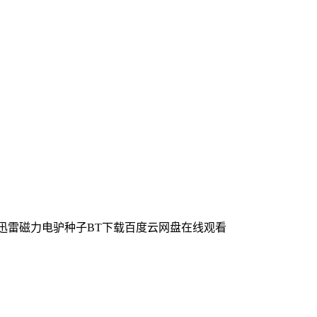
(4KHDR)迅雷磁力电驴种子BT下载百度云网盘在线观看