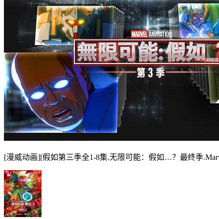
[漫威动画][假如第三季全1-8集.无限可能：假如…？最终季.Marvel