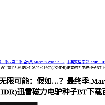
二季.全9集.Marvel’s What If…?][中英双语字幕]720P+1
[中英双语字幕][无删减版]1080P+2160P(4KHDR)迅雷磁力电驴种
限可能：假如…？最终季.Marvel’
0P(4KHDR)迅雷磁力电驴种子B