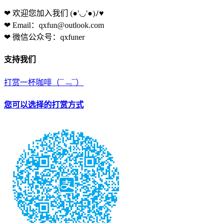
❤ 欢迎您加入我们
(●'◡'●)ﾉ♥
❤ Email：qxfun@outlook.com
❤ 微信公众号：qxfuner
支持我们
打赏一杯咖啡
（¯﹃¯）
您可以选择的打赏方式