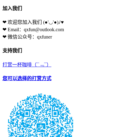
加入我们
❤ 欢迎您加入我们
(●'◡'●)ﾉ♥
❤ Email：qxfun@outlook.com
❤ 微信公众号：qxfuner
支持我们
打赏一杯咖啡
（¯﹃¯）
您可以选择的打赏方式