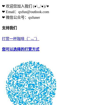
❤ 欢迎您加入我们
(●'◡'●)ﾉ♥
❤ Email：qxfun@outlook.com
❤ 微信公众号：qxfuner
支持我们
打赏一杯咖啡
（¯﹃¯）
您可以选择的打赏方式