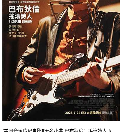
[美国音乐传记电影][无名小辈.巴布狄倫：搖滾詩人.A