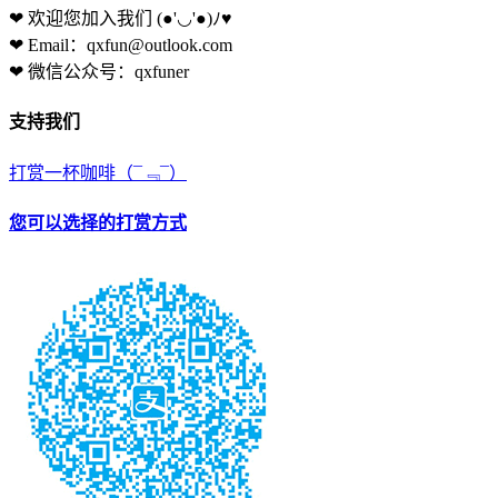
❤ 欢迎您加入我们
(●'◡'●)ﾉ♥
❤ Email：qxfun@outlook.com
❤ 微信公众号：qxfuner
支持我们
打赏一杯咖啡
（¯﹃¯）
您可以选择的打赏方式