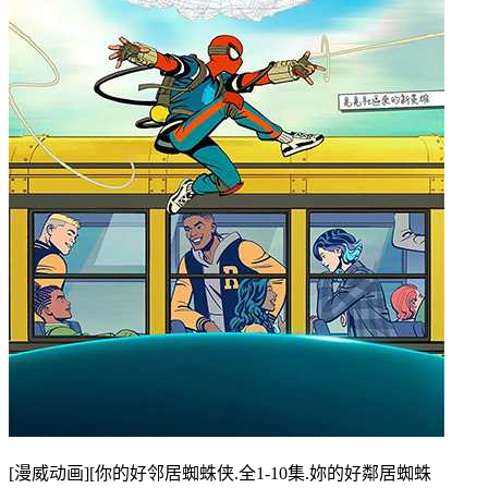
[漫威动画][你的好邻居蜘蛛侠.全1-10集.妳的好鄰居蜘蛛