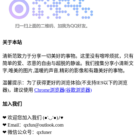
关于本站
清新范致力于分享一切美好的事物。这里没有喧哗烦扰，只有
简单的爱、恣意的自由与超脱的静谧。我们搜集分享小清新文
字,唯美的图片,温暖的声音,精彩的影像和有趣美好的事物。
温馨提示：为了获得更好的浏览体验(不支持IE9以下的浏览
器)，建议使用
Chrome浏览器(谷歌浏览器)
加入我们
❤ 欢迎您加入我们
(●'◡'●)ﾉ♥
❤ Email：qxfun@outlook.com
❤ 微信公众号：qxfuner