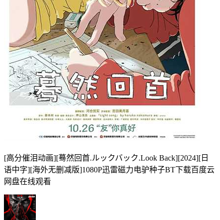
[高分催泪动画][蓦然回首.ルックバック.Look Back][2024][日
语中字][海外无删减版]1080P迅雷磁力电驴种子BT下载百度云
网盘在线观看