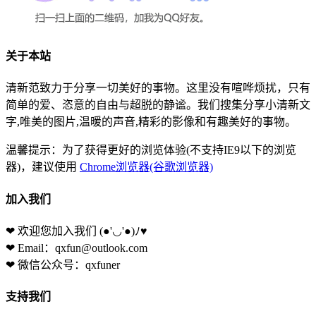
关于本站
清新范致力于分享一切美好的事物。这里没有喧哗烦扰，只有
简单的爱、恣意的自由与超脱的静谧。我们搜集分享小清新文
字,唯美的图片,温暖的声音,精彩的影像和有趣美好的事物。
温馨提示：为了获得更好的浏览体验(不支持IE9以下的浏览
器)，建议使用
Chrome浏览器(谷歌浏览器)
加入我们
❤ 欢迎您加入我们
(●'◡'●)ﾉ♥
❤ Email：qxfun@outlook.com
❤ 微信公众号：qxfuner
支持我们