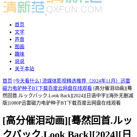
首页
文字
声音
图画
趣味
说说
关于本站
首页
[今天看什么] 流媒体影视精选推荐（2024年11月）迅雷
磁力电驴种子BT下载百度云网盘在线观看
[高分催泪动画][蓦
然回首.ルックバック.Look Back][2024][日语中字][海外无删减
版]1080P迅雷磁力电驴种子BT下载百度云网盘在线观看
[高分催泪动画][蓦然回首.ルッ
クバック.Look Back][2024][日