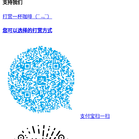
支持我们
打赏一杯咖啡
（¯﹃¯）
您可以选择的打赏方式
支付宝扫一扫