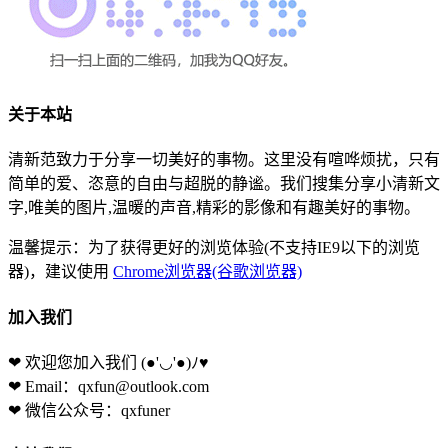
关于本站
清新范致力于分享一切美好的事物。这里没有喧哗烦扰，只有
简单的爱、恣意的自由与超脱的静谧。我们搜集分享小清新文
字,唯美的图片,温暖的声音,精彩的影像和有趣美好的事物。
温馨提示：为了获得更好的浏览体验(不支持IE9以下的浏览
器)，建议使用
Chrome浏览器(谷歌浏览器)
加入我们
❤ 欢迎您加入我们
(●'◡'●)ﾉ♥
❤ Email：qxfun@outlook.com
❤ 微信公众号：qxfuner