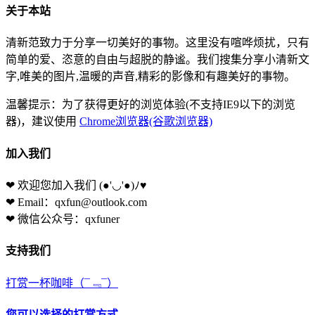
关于本站
清新范致力于分享一切美好的事物。这里没有喧哗烦扰，只有
简单的爱、恣意的自由与超脱的静谧。我们搜集分享小清新文
字,唯美的图片,温暖的声音,精彩的影像和有趣美好的事物。
温馨提示：为了获得更好的浏览体验(不支持IE9以下的浏览
器)，建议使用
Chrome浏览器(谷歌浏览器)
加入我们
❤ 欢迎您加入我们
(●'◡'●)ﾉ♥
❤ Email：qxfun@outlook.com
❤ 微信公众号：qxfuner
支持我们
打赏一杯咖啡
（¯﹃¯）
您可以选择的打赏方式