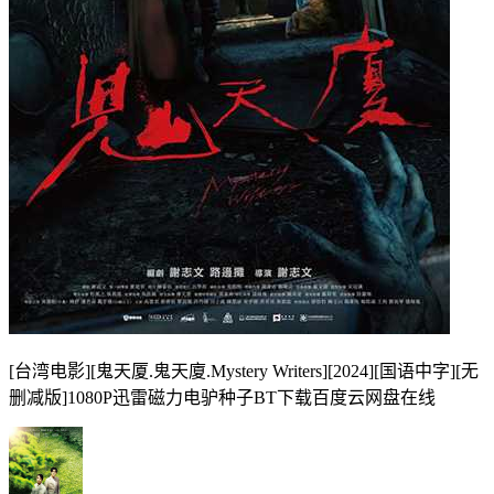
[台湾电影][鬼天厦.鬼天廈.Mystery Writers][2024][国语中字][无
删减版]1080P迅雷磁力电驴种子BT下载百度云网盘在线