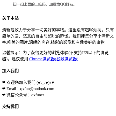
关于本站
清新范致力于分享一切美好的事物。这里没有喧哗烦扰，只有
简单的爱、恣意的自由与超脱的静谧。我们搜集分享小清新文
字,唯美的图片,温暖的声音,精彩的影像和有趣美好的事物。
温馨提示：为了获得更好的浏览体验(不支持IE9以下的浏览
器)，建议使用
Chrome浏览器(谷歌浏览器)
加入我们
❤ 欢迎您加入我们
(●'◡'●)ﾉ♥
❤ Email：qxfun@outlook.com
❤ 微信公众号：qxfuner
支持我们