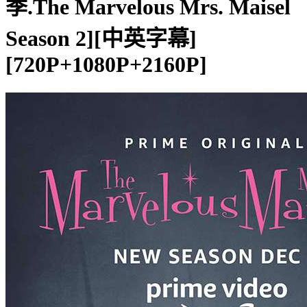
季.The Marvelous Mrs. Maisel
Season 2][中英字幕]
[720P+1080P+2160P]