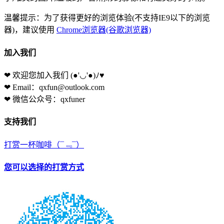
温馨提示：为了获得更好的浏览体验(不支持IE9以下的浏览
器)，建议使用
Chrome浏览器(谷歌浏览器)
加入我们
❤ 欢迎您加入我们
(●'◡'●)ﾉ♥
❤ Email：qxfun@outlook.com
❤ 微信公众号：qxfuner
支持我们
打赏一杯咖啡
（¯﹃¯）
您可以选择的打赏方式