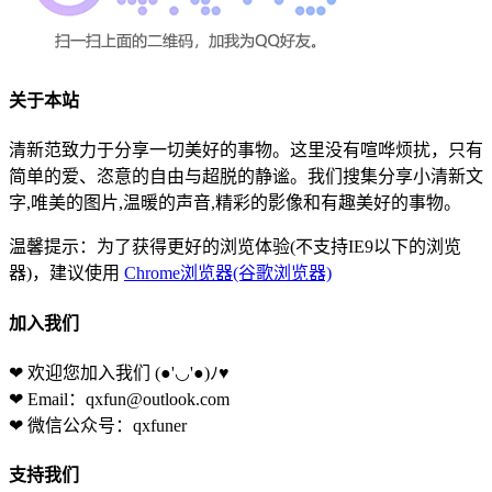
关于本站
清新范致力于分享一切美好的事物。这里没有喧哗烦扰，只有
简单的爱、恣意的自由与超脱的静谧。我们搜集分享小清新文
字,唯美的图片,温暖的声音,精彩的影像和有趣美好的事物。
温馨提示：为了获得更好的浏览体验(不支持IE9以下的浏览
器)，建议使用
Chrome浏览器(谷歌浏览器)
加入我们
❤ 欢迎您加入我们
(●'◡'●)ﾉ♥
❤ Email：qxfun@outlook.com
❤ 微信公众号：qxfuner
支持我们