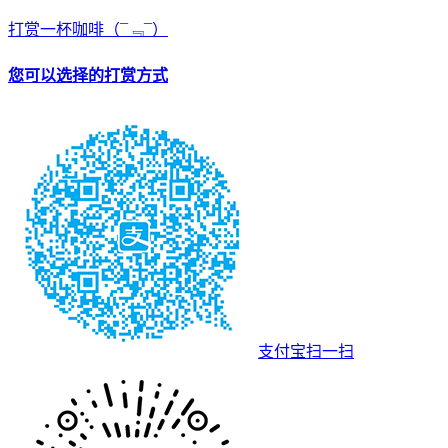
打赏一杯咖啡
（¯﹃¯）
您可以选择的打赏方式
支付宝扫一扫