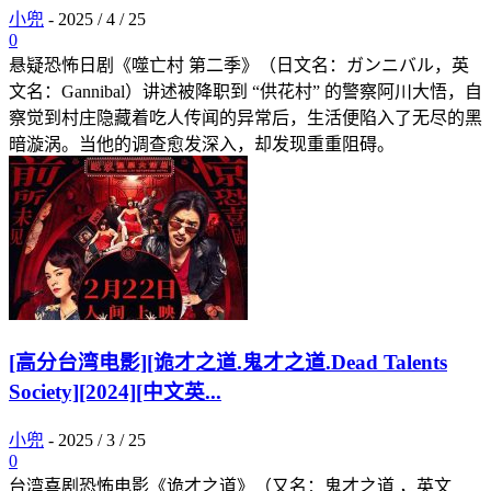
小兜
-
2025 / 4 / 25
0
悬疑恐怖日剧《噬亡村 第二季》（日文名：ガンニバル，英
文名：Gannibal）讲述被降职到 “供花村” 的警察阿川大悟，自
察觉到村庄隐藏着吃人传闻的异常后，生活便陷入了无尽的黑
暗漩涡。当他的调查愈发深入，却发现重重阻碍。
[高分台湾电影][诡才之道.鬼才之道.Dead Talents
Society][2024][中文英...
小兜
-
2025 / 3 / 25
0
台湾喜剧恐怖电影《诡才之道》（又名：鬼才之道 ，英文