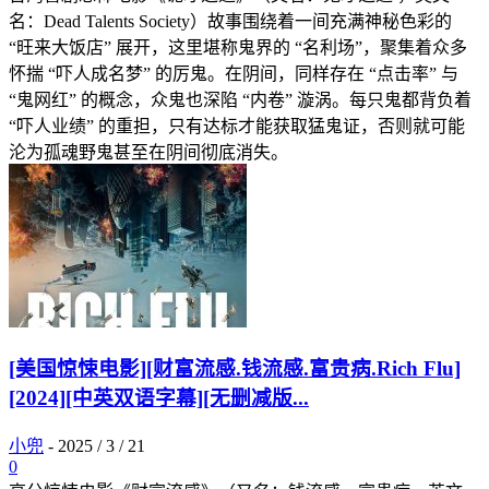
名：Dead Talents Society）故事围绕着一间充满神秘色彩的
“旺来大饭店” 展开，这里堪称鬼界的 “名利场”，聚集着众多
怀揣 “吓人成名梦” 的厉鬼。在阴间，同样存在 “点击率” 与
“鬼网红” 的概念，众鬼也深陷 “内卷” 漩涡。每只鬼都背负着
“吓人业绩” 的重担，只有达标才能获取猛鬼证，否则就可能
沦为孤魂野鬼甚至在阴间彻底消失。
[美国惊悚电影][财富流感.钱流感.富贵病.Rich Flu]
[2024][中英双语字幕][无删减版...
小兜
-
2025 / 3 / 21
0