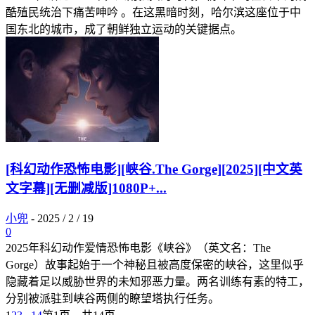
酷殖民统治下痛苦呻吟 。在这黑暗时刻，哈尔滨这座位于中
国东北的城市，成了朝鲜独立运动的关键据点。
[科幻动作恐怖电影][峡谷.The Gorge][2025][中文英
文字幕][无删减版]1080P+...
小兜
-
2025 / 2 / 19
0
2025年科幻动作爱情恐怖电影《峡谷》（英文名：The
Gorge）故事起始于一个神秘且被高度保密的峡谷，这里似乎
隐藏着足以威胁世界的未知邪恶力量。两名训练有素的特工，
分别被派驻到峡谷两侧的瞭望塔执行任务。