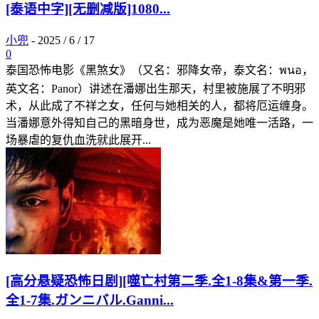
[泰语中字][无删减版]1080...
小兜
-
2025 / 6 / 17
0
泰国恐怖电影《黑煞女》（又名：邪降女帝，泰文名：พนอ，
英文名：Panor）讲述在潘娜出生那天，村里被施展了不明邪
术，从此成了不祥之女，任何与她相关的人，都将厄运缠身。
当潘娜意外得知自己的黑暗身世，成为恶魔是她唯一活路，一
场暴虐的复仇血洗就此展开...
[高分悬疑恐怖日剧][噬亡村第二季.全1-8集&第一季.
全1-7集.ガンニバル.Ganni...