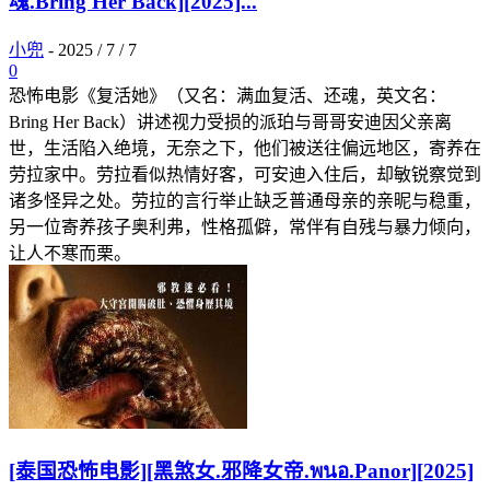
魂.Bring Her Back][2025]...
小兜
-
2025 / 7 / 7
0
恐怖电影《复活她》（又名：满血复活、还魂，英文名：
Bring Her Back）讲述视力受损的派珀与哥哥安迪因父亲离
世，生活陷入绝境，无奈之下，他们被送往偏远地区，寄养在
劳拉家中。劳拉看似热情好客，可安迪入住后，却敏锐察觉到
诸多怪异之处。劳拉的言行举止缺乏普通母亲的亲昵与稳重，
另一位寄养孩子奥利弗，性格孤僻，常伴有自残与暴力倾向，
让人不寒而栗。
[泰国恐怖电影][黑煞女.邪降女帝.พนอ.Panor][2025]