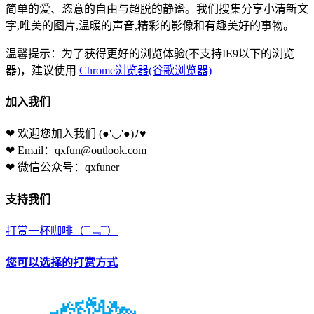
简单的爱、恣意的自由与超脱的静谧。我们搜集分享小清新文
字,唯美的图片,温暖的声音,精彩的影像和有趣美好的事物。
温馨提示：为了获得更好的浏览体验(不支持IE9以下的浏览
器)，建议使用
Chrome浏览器(谷歌浏览器)
加入我们
❤ 欢迎您加入我们
(●'◡'●)ﾉ♥
❤ Email：qxfun@outlook.com
❤ 微信公众号：qxfuner
支持我们
打赏一杯咖啡
（¯﹃¯）
您可以选择的打赏方式