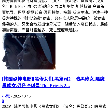
高分惊悚电影《财富流感》（又名：钱流感、富贵病，英文
名：Rich Flu）由《饥饿站台》导演加尔德·加兹特鲁·乌鲁蒂
亚执导，玛丽·伊丽莎白·温斯特德、拉菲·斯波主演。讲述一种
极为特殊的 “财富流感” 病毒，只在富人阶层中肆虐。被病毒
侵袭的人，牙齿会散发出诡异光芒，随后陷入癫狂状态，最终
凄惨离世，而且财富越多，死亡速度就越快。
[韩国恐怖电影][黑修女们.黑祭司2：暗黑修女.驅魔
黑修女.검은 수녀들.The Priests 2...
小兜
-
2025 / 3 / 5
0
2025年韩国恐怖电影《黑修女们》（又名：黑祭司2：暗黑修