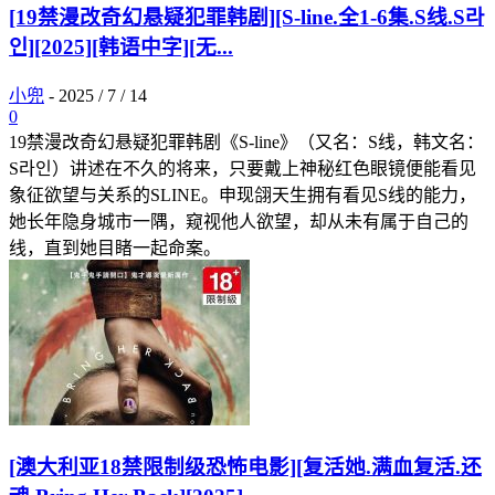
[19禁漫改奇幻悬疑犯罪韩剧][S-line.全1-6集.S线.S라
인][2025][韩语中字][无...
小兜
-
2025 / 7 / 14
0
19禁漫改奇幻悬疑犯罪韩剧《S-line》（又名：S线，韩文名：
S라인）讲述在不久的将来，只要戴上神秘红色眼镜便能看见
象征欲望与关系的SLINE。申现翖天生拥有看见S线的能力，
她长年隐身城市一隅，窥视他人欲望，却从未有属于自己的
线，直到她目睹一起命案。
[澳大利亚18禁限制级恐怖电影][复活她.满血复活.还