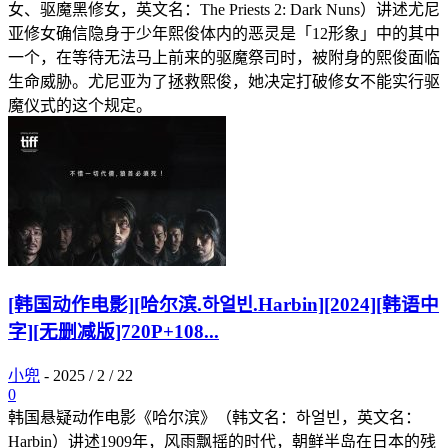
女、驱魔黑修女，英文名：The Priests 2: Dark Nuns）讲述尤尼
亚修女确信隐身于少年熙俊体内的恶灵是「12形象」中的其中
一个，在等待无法马上前来的驱魔祭司时，被附身的熙俊面临
生命威胁。尤尼亚为了拯救熙俊，她决定打破修女不能实行驱
魔仪式的这个规定。
[韩国动作电影][哈尔滨.하얼빈.Harbin][2024][韩语中
字][无删减版]720P+108...
小兜
-
2025 / 2 / 22
0
韩国悬疑动作电影《哈尔滨》（韩文名：하얼빈，英文名：
Harbin）讲述1909年，风雨飘摇的时代，朝鲜半岛在日本的残