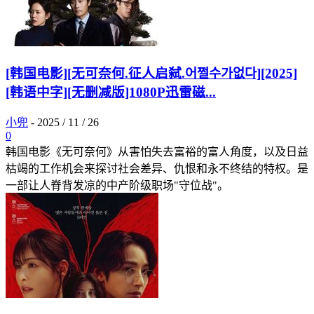
[韩国电影][无可奈何.征人启弑.어쩔수가없다][2025]
[韩语中字][无删减版]1080P迅雷磁...
小兜
-
2025 / 11 / 26
0
韩国电影《无可奈何》从害怕失去富裕的富人角度，以及日益
枯竭的工作机会来探讨社会差异、仇恨和永不终结的特权。是
一部让人脊背发凉的中产阶级职场"守位战"。