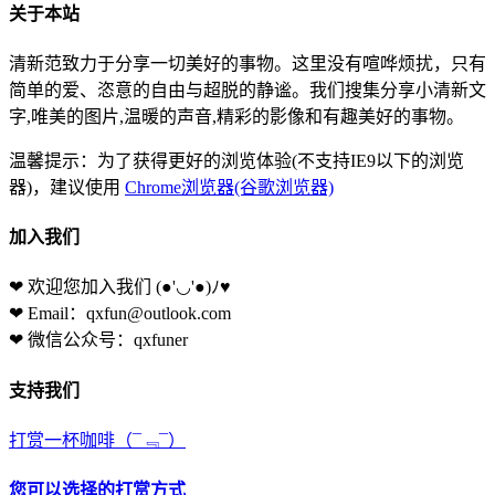
关于本站
清新范致力于分享一切美好的事物。这里没有喧哗烦扰，只有
简单的爱、恣意的自由与超脱的静谧。我们搜集分享小清新文
字,唯美的图片,温暖的声音,精彩的影像和有趣美好的事物。
温馨提示：为了获得更好的浏览体验(不支持IE9以下的浏览
器)，建议使用
Chrome浏览器(谷歌浏览器)
加入我们
❤ 欢迎您加入我们
(●'◡'●)ﾉ♥
❤ Email：qxfun@outlook.com
❤ 微信公众号：qxfuner
支持我们
打赏一杯咖啡
（¯﹃¯）
您可以选择的打赏方式