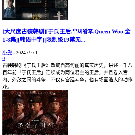
[大尺度古装韩剧][于氏王后.우씨왕후.Queen Woo.全
1-8集][韩语中字][限制级19禁无...
小兜
-
2024 / 9 / 1
0
古装韩剧《于氏王后》改编自高句丽的真实历史，讲述一千八
百年前「于氏王后」连续成为两位君主的王后，并且卷入宫
内、外敌之间的斗争，不仅有宫廷斗争，也有场面浩大的动作
戏。