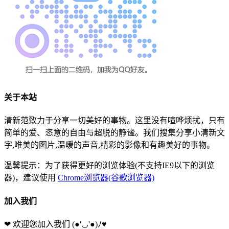
关于本站
清新范致力于分享一切美好的事物。这里没有喧哗烦扰，只有
简单的爱、恣意的自由与超脱的静谧。我们搜集分享小清新文
字,唯美的图片,温暖的声音,精彩的影像和有趣美好的事物。
温馨提示：为了获得更好的浏览体验(不支持IE9以下的浏览
器)，建议使用
Chrome浏览器(谷歌浏览器)
加入我们
❤ 欢迎您加入我们
(●'◡'●)ﾉ♥