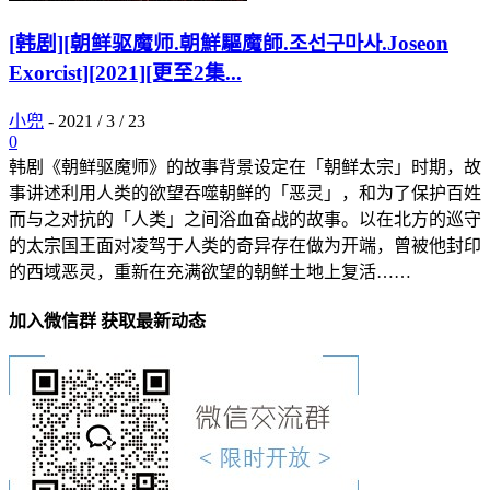
[韩剧][朝鲜驱魔师.朝鮮驅魔師.조선구마사.Joseon
Exorcist][2021][更至2集...
小兜
-
2021 / 3 / 23
0
韩剧《朝鲜驱魔师》的故事背景设定在「朝鲜太宗」时期，故
事讲述利用人类的欲望吞噬朝鲜的「恶灵」，和为了保护百姓
而与之对抗的「人类」之间浴血奋战的故事。以在北方的巡守
的太宗国王面对凌驾于人类的奇异存在做为开端，曾被他封印
的西域恶灵，重新在充满欲望的朝鲜土地上复活……
加入微信群 获取最新动态