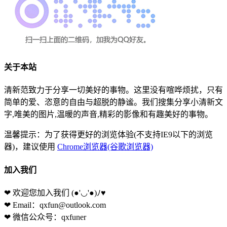
关于本站
清新范致力于分享一切美好的事物。这里没有喧哗烦扰，只有
简单的爱、恣意的自由与超脱的静谧。我们搜集分享小清新文
字,唯美的图片,温暖的声音,精彩的影像和有趣美好的事物。
温馨提示：为了获得更好的浏览体验(不支持IE9以下的浏览
器)，建议使用
Chrome浏览器(谷歌浏览器)
加入我们
❤ 欢迎您加入我们
(●'◡'●)ﾉ♥
❤ Email：qxfun@outlook.com
❤ 微信公众号：qxfuner