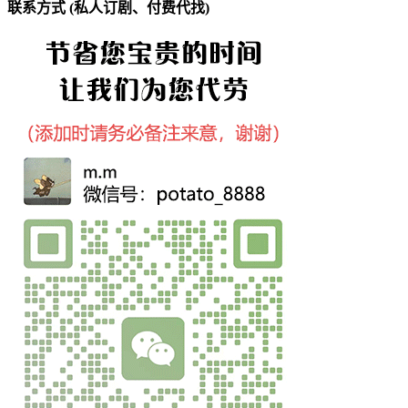
联系方式 (私人订剧、付费代找)