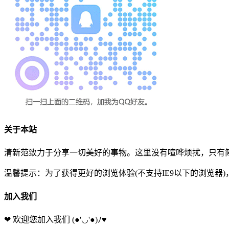
关于本站
清新范致力于分享一切美好的事物。这里没有喧哗烦扰，只有简
温馨提示：为了获得更好的浏览体验(不支持IE9以下的浏览器
加入我们
❤ 欢迎您加入我们
(●'◡'●)ﾉ♥