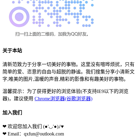
关于本站
清新范致力于分享一切美好的事物。这里没有喧哗烦扰，只有
简单的爱、恣意的自由与超脱的静谧。我们搜集分享小清新文
字,唯美的图片,温暖的声音,精彩的影像和有趣美好的事物。
温馨提示：为了获得更好的浏览体验(不支持IE9以下的浏览
器)，建议使用
Chrome浏览器(谷歌浏览器)
加入我们
❤ 欢迎您加入我们
(●'◡'●)ﾉ♥
❤ Email：qxfun@outlook.com