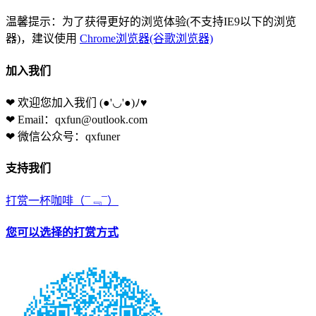
温馨提示：为了获得更好的浏览体验(不支持IE9以下的浏览
器)，建议使用
Chrome浏览器(谷歌浏览器)
加入我们
❤ 欢迎您加入我们
(●'◡'●)ﾉ♥
❤ Email：qxfun@outlook.com
❤ 微信公众号：qxfuner
支持我们
打赏一杯咖啡
（¯﹃¯）
您可以选择的打赏方式