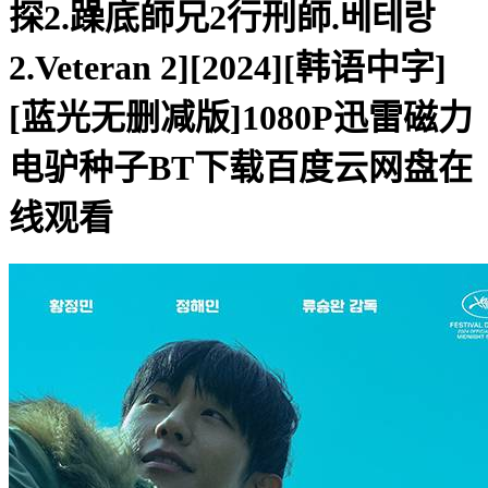
探2.躁底師兄2行刑師.베테랑
2.Veteran 2][2024][韩语中字]
[蓝光无删减版]1080P迅雷磁力
电驴种子BT下载百度云网盘在
线观看