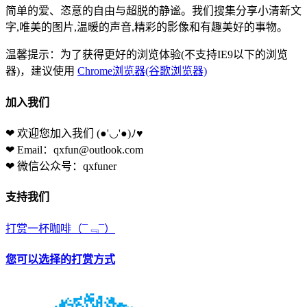
简单的爱、恣意的自由与超脱的静谧。我们搜集分享小清新文
字,唯美的图片,温暖的声音,精彩的影像和有趣美好的事物。
温馨提示：为了获得更好的浏览体验(不支持IE9以下的浏览
器)，建议使用
Chrome浏览器(谷歌浏览器)
加入我们
❤ 欢迎您加入我们
(●'◡'●)ﾉ♥
❤ Email：qxfun@outlook.com
❤ 微信公众号：qxfuner
支持我们
打赏一杯咖啡
（¯﹃¯）
您可以选择的打赏方式