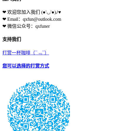
❤ 欢迎您加入我们
(●'◡'●)ﾉ♥
❤ Email：qxfun@outlook.com
❤ 微信公众号：qxfuner
支持我们
打赏一杯咖啡
（¯﹃¯）
您可以选择的打赏方式