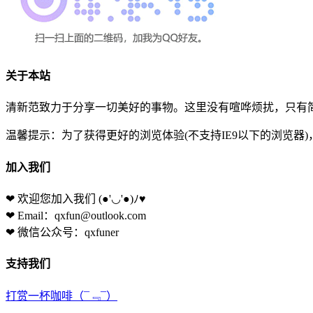
关于本站
清新范致力于分享一切美好的事物。这里没有喧哗烦扰，只有简
温馨提示：为了获得更好的浏览体验(不支持IE9以下的浏览器
加入我们
❤ 欢迎您加入我们
(●'◡'●)ﾉ♥
❤ Email：qxfun@outlook.com
❤ 微信公众号：qxfuner
支持我们
打赏一杯咖啡
（¯﹃¯）