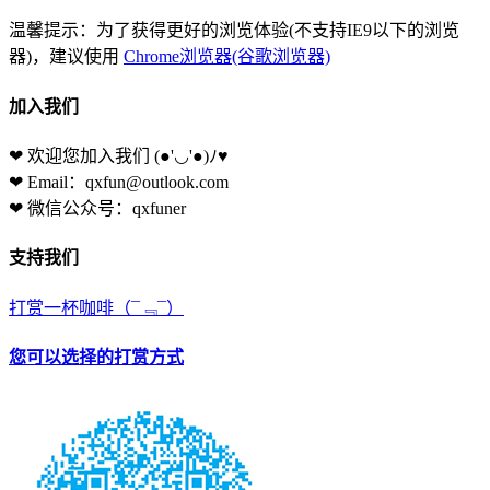
温馨提示：为了获得更好的浏览体验(不支持IE9以下的浏览
器)，建议使用
Chrome浏览器(谷歌浏览器)
加入我们
❤ 欢迎您加入我们
(●'◡'●)ﾉ♥
❤ Email：qxfun@outlook.com
❤ 微信公众号：qxfuner
支持我们
打赏一杯咖啡
（¯﹃¯）
您可以选择的打赏方式