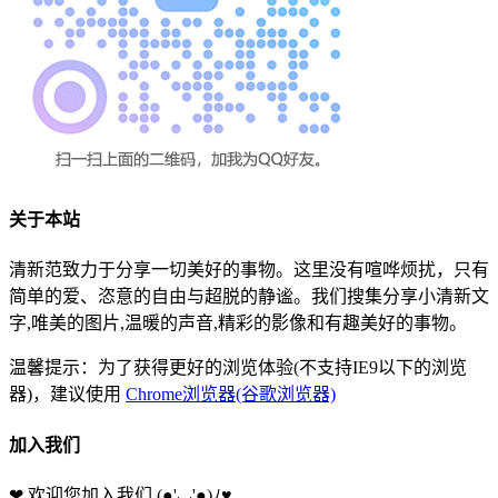
关于本站
清新范致力于分享一切美好的事物。这里没有喧哗烦扰，只有
简单的爱、恣意的自由与超脱的静谧。我们搜集分享小清新文
字,唯美的图片,温暖的声音,精彩的影像和有趣美好的事物。
温馨提示：为了获得更好的浏览体验(不支持IE9以下的浏览
器)，建议使用
Chrome浏览器(谷歌浏览器)
加入我们
❤ 欢迎您加入我们
(●'◡'●)ﾉ♥