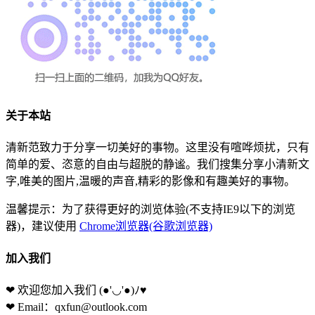
关于本站
清新范致力于分享一切美好的事物。这里没有喧哗烦扰，只有
简单的爱、恣意的自由与超脱的静谧。我们搜集分享小清新文
字,唯美的图片,温暖的声音,精彩的影像和有趣美好的事物。
温馨提示：为了获得更好的浏览体验(不支持IE9以下的浏览
器)，建议使用
Chrome浏览器(谷歌浏览器)
加入我们
❤ 欢迎您加入我们
(●'◡'●)ﾉ♥
❤ Email：qxfun@outlook.com