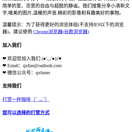
简单的爱、恣意的自由与超脱的静谧。我们搜集分享小清新文
字,唯美的图片,温暖的声音,精彩的影像和有趣美好的事物。
温馨提示：为了获得更好的浏览体验(不支持IE9以下的浏览
器)，建议使用
Chrome浏览器(谷歌浏览器)
加入我们
❤ 欢迎您加入我们
(●'◡'●)ﾉ♥
❤ Email：qxfun@outlook.com
❤ 微信公众号：qxfuner
支持我们
打赏一杯咖啡
（¯﹃¯）
您可以选择的打赏方式