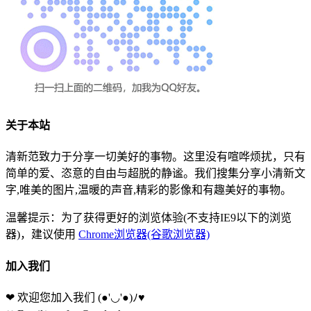
关于本站
清新范致力于分享一切美好的事物。这里没有喧哗烦扰，只有
简单的爱、恣意的自由与超脱的静谧。我们搜集分享小清新文
字,唯美的图片,温暖的声音,精彩的影像和有趣美好的事物。
温馨提示：为了获得更好的浏览体验(不支持IE9以下的浏览
器)，建议使用
Chrome浏览器(谷歌浏览器)
加入我们
❤ 欢迎您加入我们
(●'◡'●)ﾉ♥