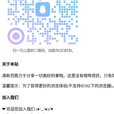
关于本站
清新范致力于分享一切美好的事物。这里没有喧哗烦扰，只有简
温馨提示：为了获得更好的浏览体验(不支持IE9以下的浏览器
加入我们
❤ 欢迎您加入我们
(●'◡'●)ﾉ♥