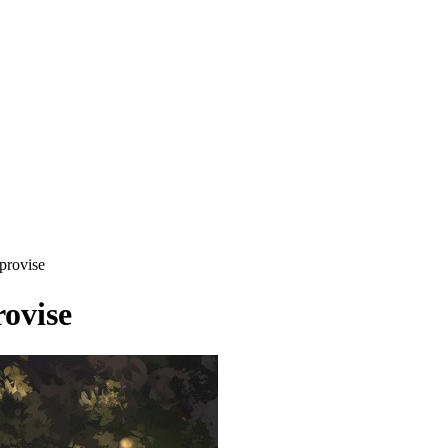
mprovise
rovise