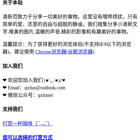
关于本站
清新范致力于分享一切美好的事物。这里没有喧哗烦扰，只有
简单的爱、恣意的自由与超脱的静谧。我们搜集分享小清新文
字,唯美的图片,温暖的声音,精彩的影像和有趣美好的事物。
温馨提示：为了获得更好的浏览体验(不支持IE9以下的浏览
器)，建议使用
Chrome浏览器(谷歌浏览器)
加入我们
❤ 欢迎您加入我们
(●'◡'●)ﾉ♥
❤ Email：qxfun@outlook.com
❤ 微信公众号：qxfuner
支持我们
打赏一杯咖啡
（¯﹃¯）
您可以选择的打赏方式