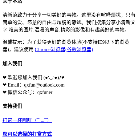
关于本站
清新范致力于分享一切美好的事物。这里没有喧哗烦扰，只有
简单的爱、恣意的自由与超脱的静谧。我们搜集分享小清新文
字,唯美的图片,温暖的声音,精彩的影像和有趣美好的事物。
温馨提示：为了获得更好的浏览体验(不支持IE9以下的浏览
器)，建议使用
Chrome浏览器(谷歌浏览器)
加入我们
❤ 欢迎您加入我们
(●'◡'●)ﾉ♥
❤ Email：qxfun@outlook.com
❤ 微信公众号：qxfuner
支持我们
打赏一杯咖啡
（¯﹃¯）
您可以选择的打赏方式