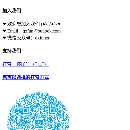
加入我们
❤ 欢迎您加入我们
(●'◡'●)ﾉ♥
❤ Email：qxfun@outlook.com
❤ 微信公众号：qxfuner
支持我们
打赏一杯咖啡
（¯﹃¯）
您可以选择的打赏方式