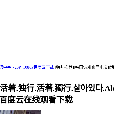
韩语中字]720P+1080P百度云下载
[特别推荐][韩国灾难丧尸电影][活着.独
独行.活著.獨行.살아있다.Alone.#
80P百度云在线观看下载