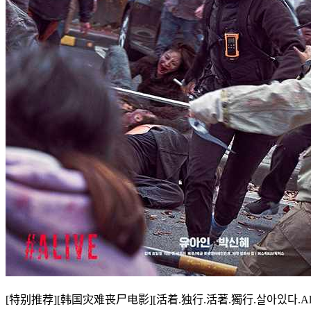
[特别推荐][韩国灾难丧尸电影][活着.独行.活著.獨行.살아있다.Alon