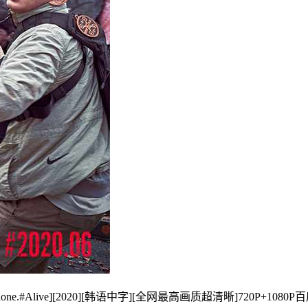
e.#Alive][2020][韩语中字][全网最高画质超清晰]720P+108